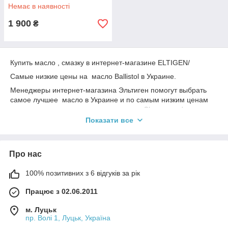
Немає в наявності
1 900
₴
Купить масло , смазку в интернет-магазине ELTIGEN/
Самые низкие цены на масло Ballistol в Украине.
Менеджеры интернет-магазина Эльтиген помогут выбрать
самое лучшее масло в Украине и по самым низким ценам
средства для очистки от нагара и меди Cleaner and
Conditioner, Shooters Choice, Shooters Choice MC#7 Bore
Показати все
производства США.
Про нас
100% позитивних з 6 відгуків за рік
Працює з 02.06.2011
м. Луцьк
пр. Волі 1, Луцьк, Україна