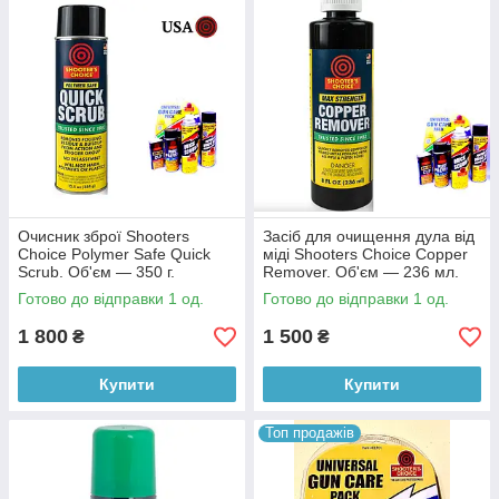
Kano Kroil – от американской компании Kano. ...
FLUNA TEC. ...
Pro Shot очиститель лубрикатор.
Очисник зброї Shooters
Засіб для очищення дула від
Choice Polymer Safe Quick
міді Shooters Choice Copper
Scrub. Об'єм — 350 г.
Remover. Об'єм — 236 мл.
Готово до відправки 1 од.
Готово до відправки 1 од.
1 800
1 500
₴
₴
Купити
Купити
Топ продажів