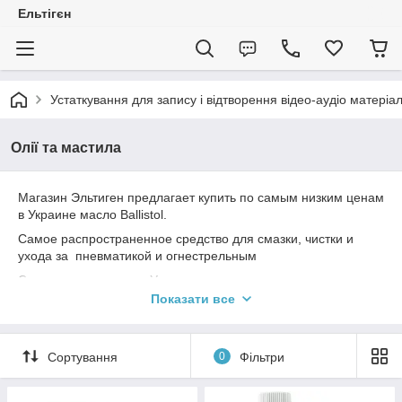
Ельтігєн
Устаткування для запису і відтворення відео-аудіо матері
Олії та мастила
Магазин Эльтиген предлагает купить по самым низким ценам
в Украине масло Ballistol.
Самое распространенное средство для смазки, чистки и
ухода за пневматикой и огнестрельным
Самые низкие цены в Украине средство для чистки стволов
Shooters Choice MC7 Extra Strength Bore Cleaner .
Показати все
Bore Tech Friction Guard XP - синтетическое масло.
Универсальное средство для чистки и смазки всех видов.
Сортування
0
Фільтри
Butch's Gun Oil. Нейтральное масло по оптовым ценам в
Украине