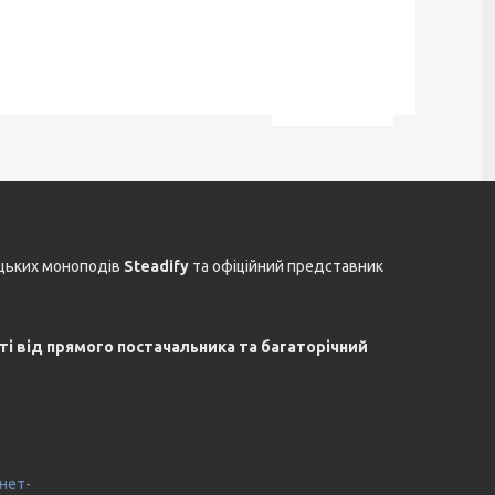
цьких моноподів
Steadify
та офіційний представник
.
сті від прямого постачальника та багаторічний
нет-