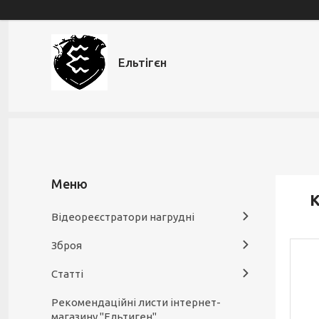
Ельтігєн
К
Відеореєстратори нагрудні
Зброя
Статті
Рекомендаційні листи інтернет-
магазину "Ельтиген"