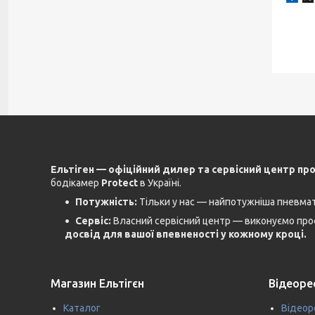
Ельтіген — офіційний дилер та сервісний центр пр
бодікамер
Protect
в Україні.
Потужність:
Тільки у нас — найпотужніша пневмати
Сервіс:
Власний сервісний центр — виконуємо проф
досвід для вашої впевненості у кожному кроці.
Магазин Ельтігєн
Відеоре
Каталог
Відеоре