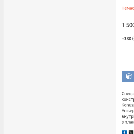
Немає
1 50
+380 (
Спеціа
конст
Konusp
Уніве
внутр
з план