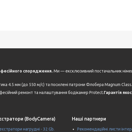
офесійного спорядження.
Ми — ексклюзивний постачальник німе
ка 4.5 мм (до 550 м/с) та посилені патрони Флобера Magnum Class
есійний ремонт та налаштування бодікамер Protect.
Гарантія яко
єстратори (BodyCamera)
Наші партнери
єстратори нагрудні - 32 Gb.
Рекомендаційні листи інтер