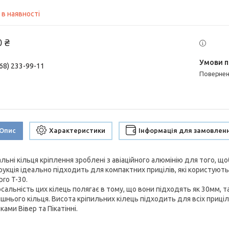
 в наявності
0 ₴
68) 233-99-11
поверне
Опис
Характеристики
Інформація для замовлен
льні кільця кріплення зроблені з авіаційного алюмінію для того, що
рукція ідеально підходить для компактних прицілів, які користуютьс
ro T-30.
рсальність цих кілець полягає в тому, що вони підходять як 30мм, 
ішнього кільця. Висота кріпильних кілець підходить для всіх приціл
ками Вівер та Пікатінні.