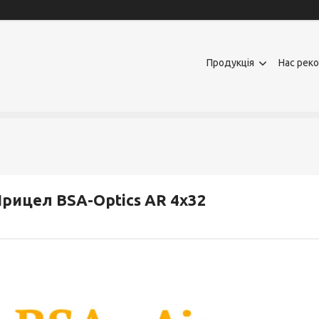
Продукція
Нас рек
рицел BSA-Optics AR 4х32