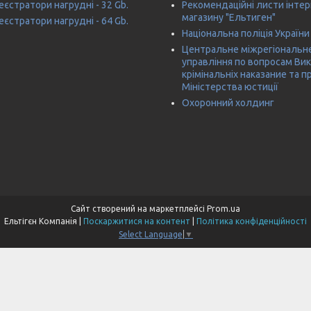
єстратори нагрудні - 32 Gb.
Рекомендаційні листи інтер
магазину "Ельтиген"
єстратори нагрудні - 64 Gb.
Національна поліція України
Центральне міжрегіональн
управління по вопросам Ви
крімінальніх наказание та п
Міністерства юстиції
Охоронний холдинг
Сайт створений на маркетплейсі
Prom.ua
Ельтігєн Компанiя |
Поскаржитися на контент
|
Політика конфіденційності
Select Language
▼