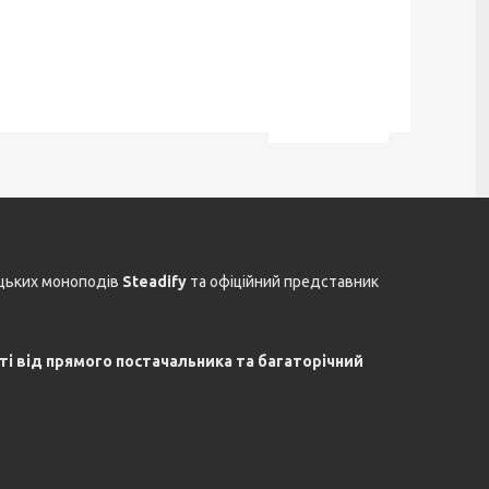
цьких моноподів
Steadify
та офіційний представник
.
сті від прямого постачальника та багаторічний