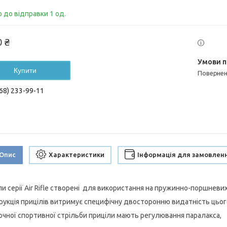
о до відправки 1 од.
0 ₴
Купити
поверне
68) 233-99-11
Опис
Характеристики
Інформація для замовлен
ли серії Air Rifle створені для використання на пружинно-поршневих
рукція прицілів витримує специфічну двосторонню видатність цьог
очної спортивної стрільби приціли мають регулювання паралакса,