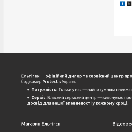
Ельтіген — офіційний дилер та сервісний центр пр
бодікамер
Protect
в Україні.
Потужність:
Тільки у нас — найпотужніша пневмати
Сервіс:
Власний сервісний центр — виконуємо проф
досвід для вашої впевненості у кожному кроці.
Магазин Ельтігєн
Відеоре