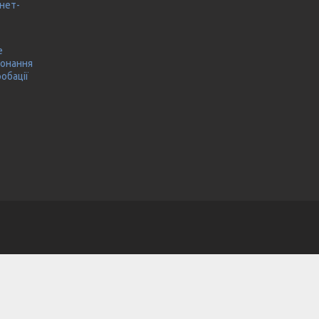
нет-
е
конання
робації