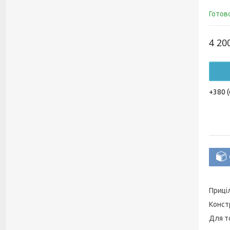
Готов
4 20
+380 (
Приці
Конст
Для т