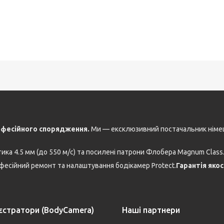
офесійного спорядження.
Ми — ексклюзивний постачальник німе
ка 4.5 мм (до 550 м/с) та посилені патрони Флобера Magnum Class
есійний ремонт та налаштування бодікамер Protect.
Гарантія яко
єстратори (BodyCamera)
Наші партнери