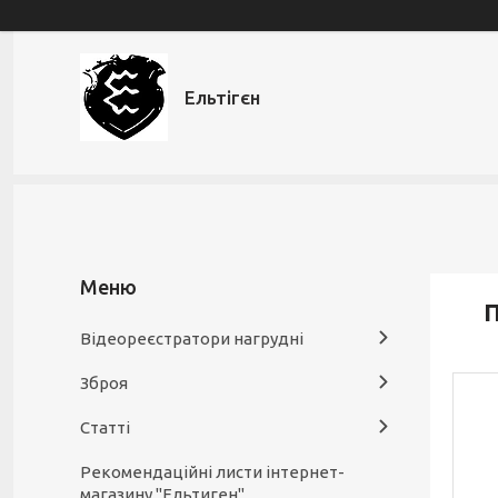
Ельтігєн
П
Відеореєстратори нагрудні
Зброя
Статті
Рекомендаційні листи інтернет-
магазину "Ельтиген"