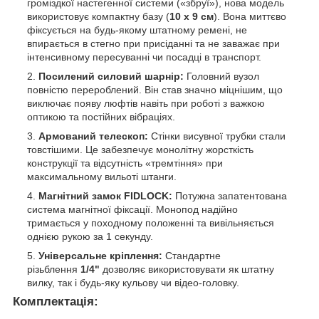
громіздкої настегенної системи («збруї»), нова модель
використовує компактну базу (
10 х 9 см
). Вона миттєво
фіксується на будь-якому штатному ремені, не
впирається в стегно при присіданні та не заважає при
інтенсивному пересуванні чи посадці в транспорт.
Посилений силовий шарнір:
Головний вузол
повністю перероблений. Він став значно міцнішим, що
виключає появу люфтів навіть при роботі з важкою
оптикою та постійних вібраціях.
Армований телескоп:
Стінки висувної трубки стали
товстішими. Це забезпечує монолітну жорсткість
конструкції та відсутність «тремтіння» при
максимальному вильоті штанги.
Магнітний замок FIDLOCK:
Потужна запатентована
система магнітної фіксації. Монопод надійно
тримається у походному положенні та вивільняється
однією рукою за 1 секунду.
Універсальне кріплення:
Стандартне
різьблення
1/4"
дозволяє використовувати як штатну
вилку, так і будь-яку кульову чи відео-головку.
Комплектація: