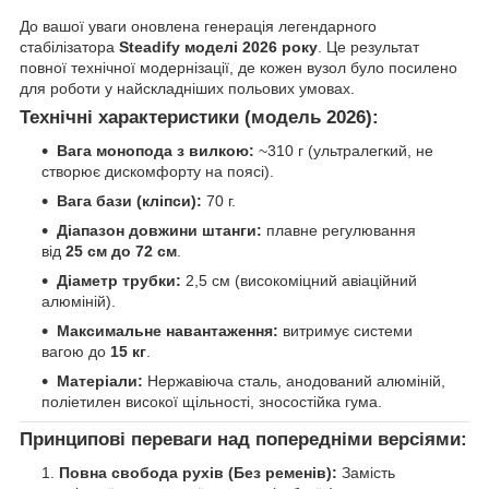
До вашої уваги оновлена генерація легендарного
стабілізатора
Steadify моделі 2026 року
. Це результат
повної технічної модернізації, де кожен вузол було посилено
для роботи у найскладніших польових умовах.
Технічні характеристики (модель 2026):
Вага монопода з вилкою:
~310 г (ультралегкий, не
створює дискомфорту на поясі).
Вага бази (кліпси):
70 г.
Діапазон довжини штанги:
плавне регулювання
від
25 см до 72 см
.
Діаметр трубки:
2,5 см (високоміцний авіаційний
алюміній).
Максимальне навантаження:
витримує системи
вагою до
15 кг
.
Матеріали:
Нержавіюча сталь, анодований алюміній,
поліетилен високої щільності, зносостійка гума.
Принципові переваги над попередніми версіями:
Повна свобода рухів (Без ременів):
Замість