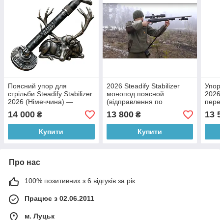
Поясний упор для
2026 Steadify Stabilizer
Упор
стрільби Steadify Stabilizer
монопод поясной
2026
2026 (Німеччина) —
(відправлення по
пере
передоплата
передоплаті)
14 000
13 800
13 
₴
₴
Купити
Купити
Про нас
100% позитивних з 6 відгуків за рік
Працює з 02.06.2011
м. Луцьк