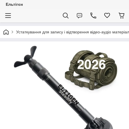
Ельтігєн
Устаткування для запису і відтворення відео-аудіо матері