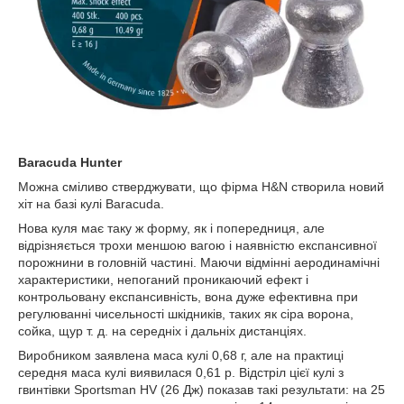
Baracuda Hunter
Можна сміливо стверджувати, що фірма H&N створила новий
хіт на базі кулі Baracuda.
Нова куля має таку ж форму, як і попередниця, але
відрізняється трохи меншою вагою і наявністю експансивної
порожнини в головній частині. Маючи відмінні аеродинамічні
характеристики, непоганий проникаючий ефект і
контрольовану експансивність, вона дуже ефективна при
регулюванні чисельності шкідників, таких як сіра ворона,
сойка, щур т. д. на середніх і дальніх дистанціях.
Виробником заявлена маса кулі 0,68 г, але на практиці
середня маса кулі виявилася 0,61 р. Відстріл цієї кулі з
гвинтівки Sportsman HV (26 Дж) показав такі результати: на 25