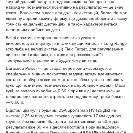
точний дальній постріл, і тоді економія на боепріпа-сах
навряд чи позначиться позитивно на результатах — це знає
кожен. Важка точна куля для дальніх дистанцій, Baracuda має
відмінну аеродинамічну форму, що дозволяє зберігати високу
точність на дальніх дистанціях, а також характеризується
непоганим пробивною дією.
Всі ці позитивні сторони дозволяють з успіхом
використовувати цю кулю в таких дисциплінах, як Long Range
(стрільба на великі дистанції),Field Target, для регулювання
чисельності шкідників, а також для розважальної і
тренувальної стрілянини в будь-якому вигляді.
Baracuda Power — це стара, перевірена часом куля зі
спеціальним мідним покриттям,завдяки якому зменшується
контакт стовбура зі свинцем, а також збільшується твердість
кулі, що позитивно позначається на пробивном ефекті. Маса
кулі, за заявою виробника,0,66 г, при вимірі десяти куль на
електронних вагах ми отримали середню масу трохи більше
— 0,68 р.
Відстріл цієї кулі з рушниці BSA Sportsman HV (26 Дж) на
дистанції 25 м продемонстрував купчастість 17 мм єдиною
групою, без відривів. Відстріл з тієї ж гвинтівки на 50 м дав
результати вже 30 мм з десяти пострілів з одним відривом.
Відстріл кулі Baracuda Power з рушниці BSA Ultra Multishot (16