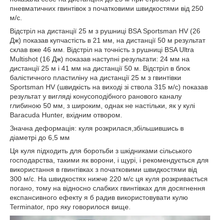
пневматичних гвинтівок з початковими швидкостями від 250
м/с.
Відстріл на дистанції 25 м з рушниці BSA Sportsman HV (26
Дж) показав купчастість в 21 мм, на дистанції 50 м результат
склав вже 46 мм. Відстріл на точність з рушниці BSA Ultra
Multishot (16 Дж) показав наступні результати: 24 мм на
дистанції 25 м і 41 мм на дистанції 50 м. Відстріл в блок
балістичного пластиліну на дистанції 25 м з гвинтівки
Sportsman HV (швидкість на виході зі ствола 315 м/с) показав
результат у вигляді конусоподібного ранового каналу
глибиною 50 мм, з широким, однак не настільки, як у кулі
Baracuda Hunter, вхідним отвором.
Значна деформація: куля розкрилася,збільшившись в
діаметрі до 6,5 мм
Ця куля підходить для боротьби з шкідниками сільського
господарства, такими як ворони, і щурі, і рекомендується для
використання в гвинтівках з початковими швидкостями від
300 м/с. На швидкостях нижче 220 м/с ця куля розкривається
погано, тому на відносно слабких гвинтівках для досягнення
експансивного ефекту я б радив використовувати кулю
Terminator, про яку говорилося вище.