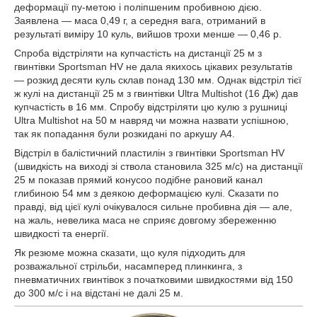
деформації пу-метою і поліпшеним пробивною дією.
Заявлена — маса 0,49 г, а середня вага, отриманий в
результаті виміру 10 куль, вийшов трохи менше — 0,46 р.
Спроба відстріляти на купчастість на дистанції 25 м з
гвинтівки Sportsman HV не дала якихось цікавих результатів
— розкид десяти куль склав понад 130 мм. Однак відстріл тієї
ж кулі на дистанції 25 м з гвинтівки Ultra Multishot (16 Дж) дав
купчастість в 16 мм. Спробу відстріляти цю кулю з рушниці
Ultra Multishot на 50 м навряд чи можна назвати успішною,
так як попадання були розкидані по аркушу А4.
Відстріл в балістичний пластилін з гвинтівки Sportsman HV
(швидкість на виході зі ствола становила 325 м/с) на дистанції
25 м показав прямий конусоо подібне рановий канал
глибиною 54 мм з деякою деформацією кулі. Сказати по
правді, від цієї кулі очікувалося сильне пробивна дія — але,
на жаль, невелика маса не сприяє довгому збереженню
швидкості та енергії.
Як резюме можна сказати, що куля підходить для
розважальної стрільби, насамперед плинкинга, з
пневматичних гвинтівок з початковими швидкостями від 150
до 300 м/с і на відстані не далі 25 м.