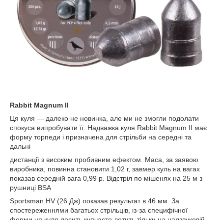
Rabbit Magnum II
Ця куля — далеко не новинка, але ми не змогли подолати
спокуса випробувати її. Надважка куля Rabbit Magnum II має
форму торпеди і призначена для стрільби на середні та
дальні
дистанції з високим пробивним ефектом. Маса, за заявою
виробника, повинна становити 1,02 г, завмер куль на вагах
показав середній вага 0,99 р. Відстріл по мішенях на 25 м з
рушниці BSA
Sportsman HV (26 Дж) показав результат в 46 мм. За
спостереженнями багатьох стрільців, із-за специфічної
форми ця куля досить купчасто летить тільки на надзвуковій