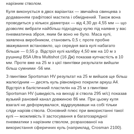
нарізним стволом.
Куля виконується в двох варіантах — звичайна свинцева з
додаванням графітової мастила і обміднений. Також вона
проводиться у кількох діаметрах — від 4,30 до 4,55 мм — що
дозволяє вибрати найбільш підходящу кулю під наявне у вас
пневматична зброя, яким би воно не було. Маса кулі,
заявлена виробником, становить 0,5 г, проте пробне
зважування встановило, що середня вага кулі набагато
більше — 0,55 р. Відстріл кулі калібру 4,50 мм на 10 м з
рушниці BSA Ultra Multishot (16 Дж) показав купчастість в 10
мм. Проте вже на 25 м з цієї гвинтівки результати вийшли
більш сумними -56 мм.
З гвинтівки Sportsman HV результат на 25 м вийшов ще більш
жалюгідним — десять куль рівномірно покрили аркуш А4.
Відстріл в балістичний пластилін на 25 м з гвинтівки
Sportsman HV (швидкість на виході зі ствола 295 м/с) показав
вузький рановий канал довжиною 86 мм. При цьому куля
взагалі не деформувалася, віддрукувавши на собі тільки
сліди нарізів ствола. Основний плюс при використанні такої
кулі — можливість її застосування в багатозарядної
пневматики з нарізним стволом, розрахованої на
використання сферичних куль (наприклад, Crosman 2100).