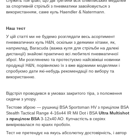
служить той факт, що дві третини всіх олімпійських медалей
за спортивній стрільбі з пневматики завойовується з
використанням, саме куль Haendler & Natermann.
Наш тест
У цій статті ми не будемо розглядати весь асортимент
пневматичних куль H&N, оскільки з деякими хітами, як,
наприклад, Baracuda (важка куля для стрільби на далекі
дистанції) знайомі практично всі любителі пневматичної
зброї. Ми розглянемо та протестуємо найсвіжіші новинки
продукції H&N, порівняємо їх з вже відомими моделями і
спробуємо дати які-небудь рекомендації по вибору та
використанню.
Відстріл проводився в умовах закритого тіра, з положення
сидячи з упору.
Тестове зброю — рушниці BSA Sportsman HV з прицілом BSA
Stealth Tactical Range 4-16х44 IR Mil Dot і BSA
Ultra Multishot
з прицілом BSA
3-12x40 AO. Купчастість в серіях
вимірювалася по краях пробоїн.
Тест не претендує на якусь абсолютну достовірність, і автор