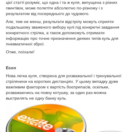
цієї статті розуміє, що одна і та ж куля, випущена з різних
гвинтівок, може полетіти абсолютно по-різному і з
результатом від посереднього до чудового.
Але, тим не менш, результати відстрілу можуть сприяти
подальшому зваженого вибору кулі під конкретні завдання
конкретного стрілка, а також допоможуть отримати
інформацію про точне призначення деяких типів куль для
пневматичної зброї.
Отже, поїхали!
Econ
Нова легка куля, створена для розважальної і тренувальної
стрілянини на коротких дистанціях. У цьому випадку дуже
важливим фактором є вартість боєприпасів, оскільки,
розважаючись на повну котушку, за один раз можна
выстрелять не одну банку куль.