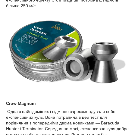
експансивного ефекту Crow Magnum потрібна швидкість
більше 250 м/с.
Crow Magnum
Одна з найвідоміших і відмінно зарекомендували себе
експансивних куль. Вона потрапила в цей тест для
порівняння з попередніми двома новинками — Baracuda
Hunter і Terminator. Середня по масі,
експансивна куля добре
показала себе на дистанціях до 25 м при стрільбі з