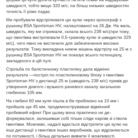
швидкості, тобто вище 320 м/с; на більш низьких швидкостях
точність її різко падає.
Ми пробували відстрілювати цю кулю через хронограф з
рушниці BSA Sportsman HV, налаштованої на 26 Дж. На жаль,
швидкість, яку ми отримали, склала всього 238 м/с(при тому,
що гвинтівка вистрілювали 0,5-грамову кулю зі швидкістю 329
м/с), чого явно не вистачило для забезпечення високих
результатів. Тому викладена нижче мішень відстрілу на 25 м з
рушниці BSA Sportsman HV не показує всього потенціалу,
закладеного в цій пулі.
Стрільба по балістичному пластиліну дала відмінні
результати —постріл по пластилиновому блоку з гвинтівки
Sportsman HV з дистанції 25 м (швидкість 238 м/с) привів до
утворення довгого і вузького раневого каналу загальною
глибиною 105 мм.
На глибині 60 мм куля пішла в бік приблизно на 10 мм і
пройшла ще 45 мм, продемонструвавши відмінний
пробивний ефект При цьому вона практично не де-
формувалася, залишивши собі тільки сліди нарізів зі ствола
гвинтівки. Можливо, надалі вдасться відстріляти цю кулю на
інші дистанції з гвинтівок інших виробників, що відрізняються
по потужності, і більш детально вивчити її можливості.