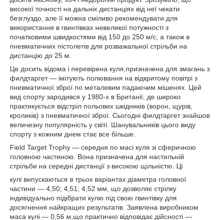
високої точності на дальніх дистанціях від неї чекати
безглуздо, але її можна сміливо рекомендувати для
використання в гвинтівках невеликої потужності з
початковими швидкостями від 150 до 250 м/с, а також в
пневматичних пістолетів для розважальної стрільби на
дистанцію до 25 м.
Це досить відома і перевірена куля,призначена для змагань з
филдтаргет — імітують полювання на відкритому повітрі з
пневматичної зброї по металевим падаючим мішенях. Цей
вид спорту зародився у 1980-х в Британії, де широко
практикується відстріл польових шкідників (ворон, щурів,
кроликів) з пневматичної зброї. Сьогодні филдтаргет знайшов
величезну популярність у світі. Шанувальників цього виду
спорту з кожним днем стає все більше.
Field Target Trophy — середня по масі куля зі сферичною
головною частиною. Вона призначена для настильній
стрільби на середні дистанції з високою щільністю. Ці
кулі випускаються в трьох варіантах діаметра головної
частини — 4,50; 4,51; 4,52 мм, що дозволяє стрілку
індивідуально підібрати кулю під свою гвинтівку для
досягнення найкращих результатів. Заявлена виробником
маса кулі — 0,56 м,що практично відповідає дійсності —