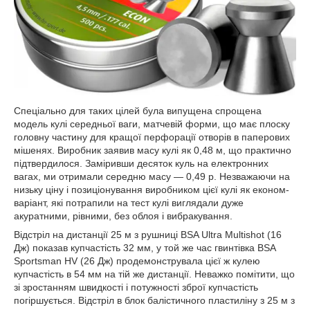
Спеціально для таких цілей була випущена спрощена
модель кулі середньої ваги, матчевій форми, що має плоску
головну частину для кращої перфорації отворів в паперових
мішенях. Виробник заявив масу кулі як 0,48 м, що практично
підтвердилося. Заміривши десяток куль на електронних
вагах, ми отримали середню масу — 0,49 р. Незважаючи на
низьку ціну і позиціонування виробником цієї кулі як економ-
варіант, які потрапили на тест кулі виглядали дуже
акуратними, рівними, без облоя і вибракування.
Відстріл на дистанції 25 м з рушниці BSA Ultra Multishot (16
Дж) показав купчастість 32 мм, у той же час гвинтівка BSA
Sportsman HV (26 Дж) продемонструвала цієї ж кулею
купчастість в 54 мм на тій же дистанції. Неважко помітити, що
зі зростанням швидкості і потужності зброї купчастість
погіршується. Відстріл в блок балістичного пластиліну з 25 м з