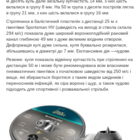
м десять куль дали загальну купчастість 14 мм, з них шість
вклалися в групу 8 мм. На 50 м група з десяти пострілів лягла
в групу 21 мм, з них шість вклалися в групу 16 мм.
Стрілянина в балістичний пластилін з дистанції 25 м з
гвинтівки Sportsman HV (швидкість на виході зі ствола склала
294 м/с) показала дуже широкий воронкоподібний рановий
канал глибиною 49 мм з дуже великим вхідним отвором.
Деформація кулі дуже сильна, куля буквально розкрилася,
збільшившись в діаметрі до 7 мм. Експансивне дія —чудове.
Резюме: куля показала відмінну купчастість при стрілянині на
дистанцію 50 м і може бути рекомендована всім власникам
пневматичних гвинтівок з початковою швидкістю від 250 м/с і
вище, які збираються боротися з таким видом шкідників і
переносників інфекцій, як сіра ворона і щур, а також чудово
підходить для спортивної і розважальної стрільби.