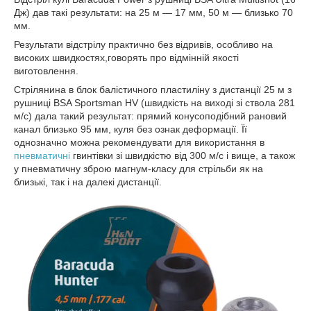
Дж) дав такі результати: на 25 м — 17 мм, 50 м — близько 70
мм.
Результати відстрілу практично без відривів, особливо на
високих швидкостях,говорять про відмінній якості
виготовлення.
Стрілянина в блок балістичного пластиліну з дистанції 25 м з
рушниці BSA Sportsman HV (швидкість на виході зі ствола 281
м/с) дала такий результат: прямий конусоподібний рановий
канал близько 95 мм, куля без ознак деформації. Її
однозначно можна рекомендувати для використання в
пневматичні
гвинтівки зі швидкістю від 300 м/с і вище, а також
у пневматичну зброю магнум-класу для стрільби як на
близькі, так і на далекі дистанції.