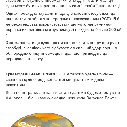
стрільби з потужною пневматики, а завдяки малій масі ця
куля може бути використана навіть самої слабкої пневматиці.
Однак необхідно зауважити, що ці висновки стосуються до
пневматичної зброї з попередньою накачуванням (PCP). Я б
не рекомендував використовувати цю кулю напружинно-
поршневих гвинтівка магнум-класу зі швидкістю більше 300 м/
с.
З-за малої ваги ця куля практично не чинить опору при русі в
стовбурі, внаслідок чого відбувається сильний удар поршня
об передню стінку пневмоциліндра, що призводить до
передчасного зносу
Крім моделі Green, в лінійці FTT є також модель Power —
свинцева куля середньої ваги зі спеціальним мідним
покриттям.
Вона не потрапила в наш тест, але далі ми будемо тестувати
її аналог — більш важку омедненную кулю Baracuda Power.