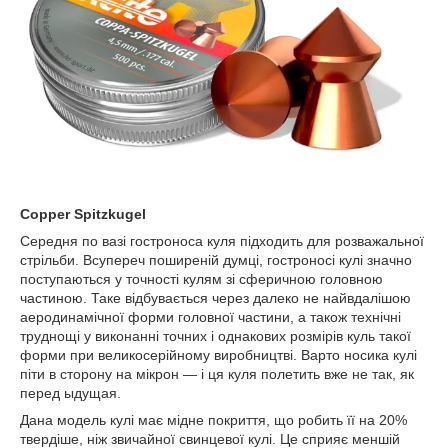
Copper Spitzkugel
Середня по вазі гостроноса куля підходить для розважальної
стрільби. Всупереч поширеній думці, гостроносі кулі значно
поступаються у точності кулям зі сферичною головною
частиною. Таке відбувається через далеко не найвдалішою
аеродинамічної форми головної частини, а також технічні
труднощі у виконанні точних і однакових розмірів куль такої
форми при великосерійному виробництві. Варто носика кулі
піти в сторону на мікрон — і ця куля полетить вже не так, як
перед ыдущая.
Дана модель кулі має мідне покриття, що робить її на 20%
твердіше, ніж звичайної свинцевої кулі. Це сприяє меншій