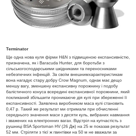
Terminator
Ще одна нова куля фірми H&N з підвищеною експансивністю,
призначена, як і Baracuda Hunter, для боротьби з
сільськогосподарськими шкідниками та переносниками
небезпечних інфекцій. За своїм внешнимхарактеристикам
вона нагадує стару добру Crow Magnum, однак має дещо
меншу вагу, зменшену експансивну порожнину і подобу
балістичного конуса всередині експансивної порожнини, який
покликаний збільшити проникаюче дія кулі при збереженні її
експансивності. Заявлена виробником маса кулі становить
0,47 р. Такий же результат ми отримали при обчисленні
середнього значення маси з десяти куль, вибраних навмання
і зважених на електронних вагах. Відстріл на купчастість з
рушниці BSA Sportsman HV (26 Дж) на 25 м показав результат
52 мм. Стріляти з тієї ж гвинтівки на 50 м не вважали за