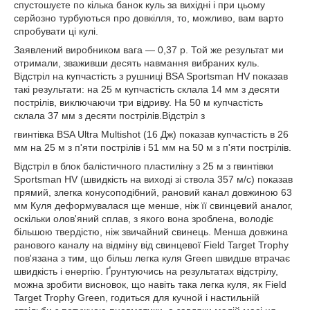
спустошуєте по кілька банок куль за вихідні і при цьому
серйозно турбуються про довкілля, то, можливо, вам варто
спробувати ці кулі.
Заявлений виробником вага — 0,37 р. Той же результат ми
отримали, зваживши десять навмання вибраних куль.
Відстріл на купчастість з рушниці BSA Sportsman HV показав
такі результати: на 25 м купчастість склала 14 мм з десяти
пострілів, виключаючи три відриву. На 50 м купчастість
склала 37 мм з десяти пострілів.Відстріл з
гвинтівка BSA Ultra Multishot (16 Дж) показав купчастість в 26
мм на 25 м з п'яти пострілів і 51 мм на 50 м з п'яти пострілів.
Відстріл в блок балістичного пластиліну з 25 м з гвинтівки
Sportsman HV (швидкість на виході зі ствола 357 м/с) показав
прямий, злегка конусоподібний, рановий канал довжиною 63
мм Куля деформувалася ще менше, ніж її свинцевий аналог,
оскільки олов'яний сплав, з якого вона зроблена, володіє
більшою твердістю, ніж звичайний свинець. Менша довжина
ранового каналу на відміну від свинцевої Field Target Trophy
пов'язана з тим, що більш легка куля Green швидше втрачає
швидкість і енергію. Ґрунтуючись на результатах відстрілу,
можна зробити висновок, що навіть така легка куля, як Field
Target Trophy Green, годиться для кучной і настильній