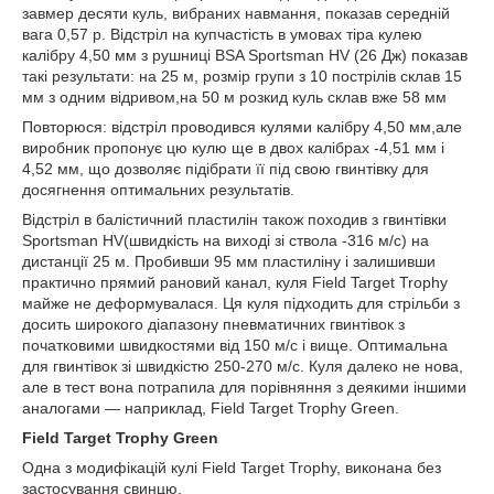
завмер десяти куль, вибраних навмання, показав середній
вага 0,57 р. Відстріл на купчастість в умовах тіра кулею
калібру 4,50 мм з рушниці BSA Sportsman HV (26 Дж) показав
такі результати: на 25 м, розмір групи з 10 пострілів склав 15
мм з одним відривом,на 50 м розкид куль склав вже 58 мм
Повторюся: відстріл проводився кулями калібру 4,50 мм,але
виробник пропонує цю кулю ще в двох калібрах -4,51 мм і
4,52 мм, що дозволяє підібрати її під свою гвинтівку для
досягнення оптимальних результатів.
Відстріл в балістичний пластилін також походив з гвинтівки
Sportsman HV(швидкість на виході зі ствола -316 м/с) на
дистанції 25 м. Пробивши 95 мм пластиліну і залишивши
практично прямий рановий канал, куля Field Target Trophy
майже не деформувалася. Ця куля підходить для стрільби з
досить широкого діапазону пневматичних гвинтівок з
початковими швидкостями від 150 м/с і вище. Оптимальна
для гвинтівок зі швидкістю 250-270 м/с. Куля далеко не нова,
але в тест вона потрапила для порівняння з деякими іншими
аналогами — наприклад, Field Target Trophy Green.
Field Target Trophy Green
Одна з модифікацій кулі Field Target Trophy, виконана без
застосування свинцю.