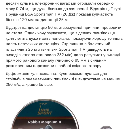
десяти куль на електронних вагах ми отримали середню
масу 0,74 м, що дуже близько до заявленої. Відстріл цієї кулі
з рушниці BSA Sportsman HV (26 Дж) показав купчастість
більше 120 мм на дистанції 25 м.
Відстріл на дистанцію 50 м, зі зрозумілої причини, проводити
не стали. Однак хочу зауважити, що з деяких гвинтівок ця
куля летить дуже навіть непогано, показуючи хорошу точність
навіть невеликих дистанціях. Стрілянина в балістичний
пластилін з 25 м з гвинтівки Sportsman HV (швидкість на
виході зі ствола становила 282 м/с) дала результат у вигляді
прямого ранового каналу глибиною 85 мм з сильним
розширенням порожнини в районі вхідного отвору.
Деформація кулі незначна. Куля рекомендується для
стрільби з пневматичних гвинтівок зі швидкостями не менше
250 м/с, а краще більше.