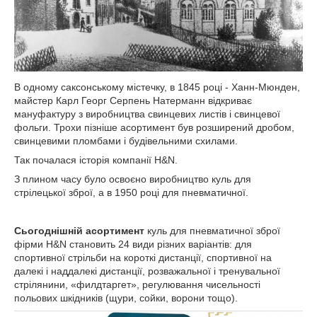
В одному саксонському містечку, в 1845 році - Ханн-Мюнден,
майстер Карл Георг Серпень Натерманн відкриває
мануфактуру з виробництва свинцевих листів і свинцевої
фольги. Трохи пізніше асортимент був розширений дробом,
свинцевими пломбами і будівельними схилами.
Так почалася історія компанії H&N.
З плином часу було освоєно виробництво куль для
стрілецької зброї, а в 1950 році для пневматичної.
Сьогоднішній асортимент
куль для пневматичної зброї
фірми H&N становить 24 види різних варіантів: для
спортивної стрільби на короткі дистанції, спортивної на
далекі і наддалекі дистанції, розважальної і тренувальної
стрілянини, «филдтаргет», регулювання чисельності
польових шкідників (щури, сойки, ворони тощо).