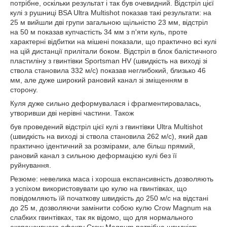
потрібне, оскільки результат і так був очевидний. Відстріл цієї
кулі з рушниці BSA Ultra Multishot показав такі результати: на
25 м вийшли дві групи загальною щільністю 23 мм, відстріл
на 50 м показав купчастість 34 мм з п'яти куль, проте
характерні відбитки на мішені показали, що практично всі кулі
на цій дистанції прилітали боком. Відстріл в блок балістичного
пластиліну з гвинтівки Sportsman HV (швидкість на виході зі
ствола становила 332 м/с) показав неглибокий, близько 46
мм, але дуже широкий рановий канал зі зміщенням в
сторону.
Куля дуже сильно деформувалася і фрагментировалась,
утворивши дві нерівні частини. Також
був проведений відстріл цієї кулі з гвинтівки Ultra Multishot
(швидкість на виході зі ствола становила 262 м/с), який дав
практично ідентичний за розмірами, але більш прямий,
рановий канал з сильною деформацією кулі без її
руйнування.
Резюме: невелика маса і хороша експансивність дозволяють
з успіхом використовувати цю кулю на гвинтівках, що
повідомляють їй початкову швидкість до 250 м/с на відстані
до 25 м, дозволяючи замінити собою кулю Crow Magnum на
слабких гвинтівках, так як відомо, що для нормального