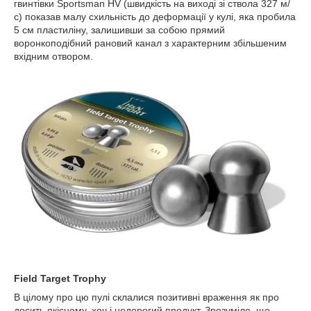
гвинтівки Sportsman HV (швидкість на виході зі ствола 327 м/
с) показав малу схильність до деформації у кулі, яка пробила
5 см пластиліну, залишивши за собою прямий
воронкоподібний рановий канал з характерним збільшеним
вхідним отвором.
Field Target Trophy
В цілому про цю пулі склалися позитивні враження як про
досить якісному, хоч і недорогий продукт. Зрозуміло, що