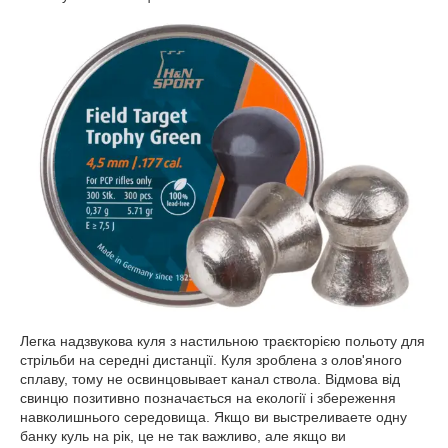
Легка надзвукова куля з настильною траєкторією польоту для
стрільби на середні дистанції. Куля зроблена з олов'яного
сплаву, тому не освинцовывает канал ствола. Відмова від
свинцю позитивно позначається на екології і збереження
навколишнього середовища. Якщо ви выстреливаете одну
банку куль на рік, це не так важливо, але якщо ви