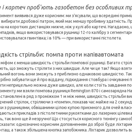
 і картеч проб'ють газобетон без особливих т
римент виявився дуже корисним: ми з'ясували, що всередині приміщен
 вибирати дробової патрон, який має меншу пробивну здатність. П
а на коротких дистанціях нижче, ніж у кулі або картечі. Нагадаємо
ипадків, якщо використовувався рушниці 12-го калібру з сегментар
истовувалася гвинтівка; і в 10% — при використанні пістолета.
кість стрільби: помпа проти напівавтомата
 міфом є менша швидкість стрільби помпової рушниці. Багато стріл
ють, що зможуть стріляти з них швидше. Але чи це так? Якщо взяти
льний вогонь вони зможуть з приблизно однаковою швидкістю. Так
трібно забувати ще й про віддачу, підкидання стовбура і очікуванні
яти неприцельно можна дуже швидко, але коли стоїть завдання по
рименту ми взяли помпова рушниця Remington 870 і самозарядна Hat
встановлені в ряд з проміжком 1 м між ними, швидкість стрільби 
дчений стрілок, стріляючи з «помпи», показав час майже на 2 секу
ки з рушницями, обвішаними цілою купою приємного для очей власн
адаються прикладів з пістолетними рукоятками до лазерних цілевка
ь, так воно ще й незручно! Що стосується корисного тюнінгу самооб
сказати: однозначно корисним доповненням до зброї буде ліхтарик; 
нташ, а також збільшена кнопка запобіжника. Ліхтарик дозволить 