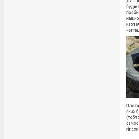
Для п
будіве
проби
нашко
карте
«випа
Плита
яких 
(тобто
самооб
гіпсок