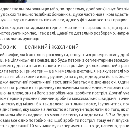
ладкоствольном рушницю (або, по-простому, дробовик) існує безліч д
вудських та інших подібних бойовиків. Дуже часто новачкові здаєть
у» — і заряд викосить півкімнати, адже у фільмах все так і працює..
и й походження відомих інтернет-жартів — на зразок того, що при 
истовувати компас, і так далі. Давайте детально розберемо, напри
оствольних рушниць.
бовик — великий і жахливий
ий з міфів, які б хотілося розглянути, стосується розмірів осипу дро
ці, не цілячись? Чи Правда, що будь патрон з сегментарним заряд
рименту достатньо встановити на стрільбищі кілька мішеней з різн
яти метрів. Три метри — це мінімальна дистанція, на яку взагалі м
вас з ніг або схопити вашу рушницю за дуло, відводячи його в бік, 
джу наступний практичний тест, який багатьом відкриває очі. Один
цю з патроном в патроннику і включеним запобіжником на рівні пояс
цю на плече, зняти його з запобіжника і зробити постріл. Другий уч
лом перший учасник повинен зробити максимально швидкий і точний 
тилежну від мішені бік так далеко, як тільки зможе, і зупинитися, 
е дистанція, яку можна з легкістю встигнути подолати до того, як с
іжником або вкладкою, то можна встигнути подолати і 5-7 м. Звідс
ах вам все одно потрібно час, щоб зробити постріл, тому не підпус
ється дистанції 10 м в нашому експерименті — то це, напевно, гра