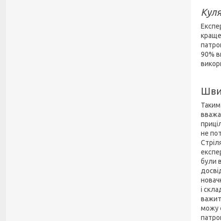
Куля
Експе
краще
патрон
90% в
викор
Швид
Таким
вважа
приці
не по
Стріл
експе
були 
досві
новач
і скл
важит
можу 
патро