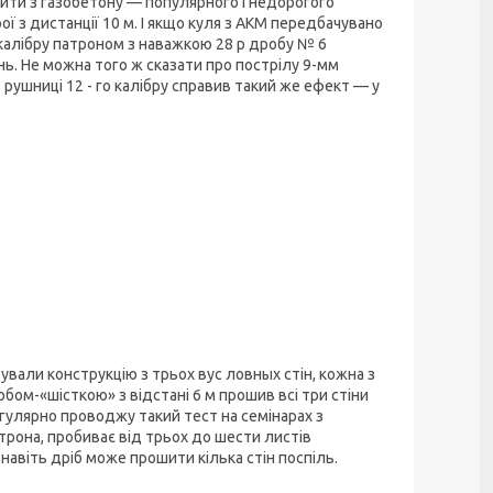
ити з газобетону — популярного і недорогого
рої з дистанції 10 м. І якщо куля з АКМ передбачувано
о калібру патроном з наважкою 28 р дробу № 6
нь. Не можна того ж сказати про пострілу 9-мм
 рушниці 12 - го калібру справив такий же ефект — у
вали конструкцію з трьох вус ловных стін, кожна з
бом-«шісткою» з відстані 6 м прошив всі три стіни
регулярно проводжу такий тест на семінарах з
атрона, пробиває від трьох до шести листів
 навіть дріб може прошити кілька стін поспіль.