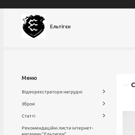
Ельтігєн
С
Відеореєстратори нагрудні
Зброя
Статті
Рекомендаційні листи інтернет-
магазину "Ельтиген"