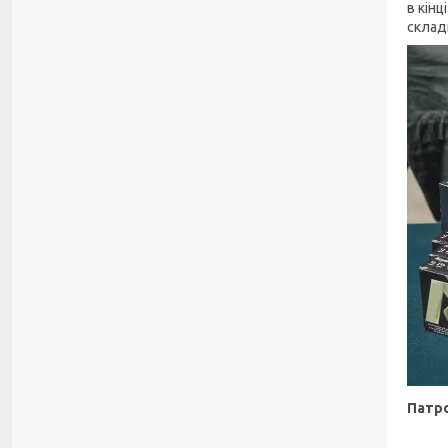
в кін
склад
Патро