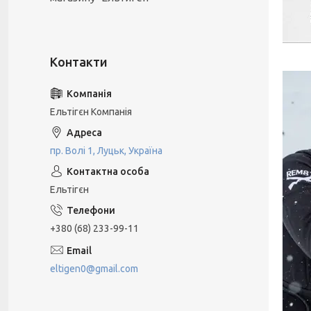
Ельтігєн Компанiя
пр. Волі 1, Луцьк, Україна
Ельтігєн
+380 (68) 233-99-11
eltigen0@gmail.com