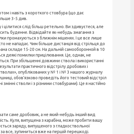
том і навіть з короткого стовбура (що дає
ільше 3-5 див.
і цілитися слід більш ретельно. Ви здивуєтеся, але
досить буденне. Відвідайте як-небудь змагання з
рілки промахуються з ближнім мішенях. І це все лише
хто не нападає. Чим більше дистанція від стрільця до
рана складе 15-20 см. На дальній самооборонной в 10
я деякі помилки прицілювання. Це, однак, не
ься. При збільшенні довжини ствола і використанні
езультати практичного відстрілу дробових і
стволах», опублікованих у № 1 і № 3 нашого журналу
шниці, обов'язково проведіть його тестовий відстріл
змінні стволи і з різними стовбурами). Це я настійно
ати саме дробовик, а не який-небудь інший вид
ість. Куля, випущена з карабіна, може пробити вашу
осується заряду, випущеного з гладкоствольної
за все, зупиниться вже на першій перешкоді.