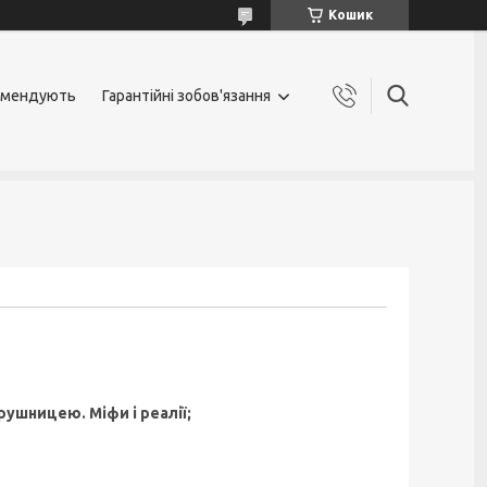
Кошик
омендують
Гарантійні зобов'язання
ушницею. Міфи і реалії;