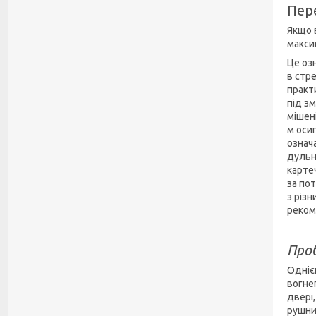
Пер
Якщо 
макси
Це оз
в стре
практи
під зм
мішен
м оси
означ
дульн
карте
за по
з різ
реком
Про
Одніє
вогне
двері,
рушни