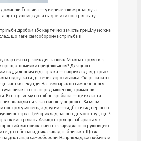
омислів. Їх поява — у величезній мірі заслуга
ся, що з рушниці досить зробити постріл «в ту
.
стрільби дробом або картеччю замість прицілу можна
клад, що таке самооборонна стрільба з
бу і картечі на різних дистанціях. Можна стріляти з
ом прощає помилки прицілювання? Для цього
им віддаленням від стрілка — наприклад, від трьох
ожна підпускати до себе супротивника. Скоротити її і
— це частки секунди. На семінарах по самообороні я
 з учасників стоїть перед мішенню, тримаючи
а. Все, що йому потрібно зробити, — це вкласти
асник знаходиться за спиною у першого. За моїм
постріл у мішень, а другий — відбігти від першого
почувши постріл. Цей приклад наочно демонструє, що 3
трілок вистрілить. А якщо стрілець забариться з
и простий висновок: навіть із зарядженою рушницею
кайте до себе нападника занадто близько. Що ж
нична дистанція самооборони. Наприклад, ви побачили