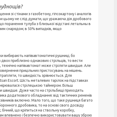
руднощів?
ня зі стінами з газобетону, гіпсокартону і аналогів
ри цьому не слід думати, що уражаюча дія дробового
, що поранення тулуба з близької відстані летальны в
ним снарядом; в 50% випадків, якщо
ки вибирають напівавтоматичні рушниці, бо
 двох приблизно однакових стрільців, то вести
, технічно напівавтомат може стріляти швидше. Але
 повернення прицільних пристосувань на мішень.
трапляти, то швидкість зрівнюється. Для
san Escort. Шість металевих тарілок на підставках
вимірювалася стрілецькою таймером. Більш
нди швидше. Дуже часто на стрільбищі приходять
ика додаткового обладнання: від тактичних ременів
зівників включно. Мало того, що таке рушниця багато
оронного дробовика, то на основі свого досвіду
бічний, що кріпиться на ствольну коробку,
вам впевнено і безпечно використовувати вашу зброю