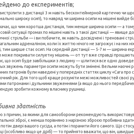
ейдемо до експериментів;
вистрілити з дистанції 3 м навіть бесконтейнерной картеччю чи шро
мально широку осип), то навряд чи ширина осипи на мішені вийде б
начає, що чим коротша дистанція, тим менше ширина осипи — а тому 
совій ситуації промах по мішені навіть з такої дистанції — явище 
чної стрільби — і ви побачите, як навіть досвідчені і треновані ст
агальним адреналіном, коли їх життю нічого не загрожує і на них ні
і, тим ширше стає осип. На середній дистанції — 5-7 м — ширина ек
п може покривати силуетну мішень — от тут вже справді прощаютьс
ає, що осип буде завбільшки з людину — цілитися все одно доведет
ых звужень параметри осипи можуть бути змінені. Вельми наочні р
чних патронів були наведені у попередніх статтях циклу «Сага про 
точний рік. Для того щоб краще розуміти межі можливостей своєї ру
ними патронами і дульними звуженнями (а якщо до нього передбачені 
ендую зробити кожному власнику рушниці.
бивна здатність
ю з причин, за якими для самооборони рекомендують використовув
пальної зброї, є менша порівняно з нарізною зброєю пробивна здатн
 потім двері вашого сусіда, а потім і поранити його самого. Що ст
ці (особливо якщо це дріб) — то прийнято вважати, що він, швидше 