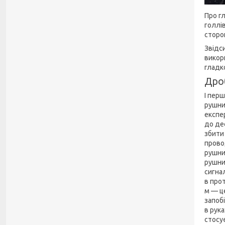
Про г
голлі
сторон
Звідс
викор
гладк
Дро
І перш
рушни
експе
до дес
збити 
прово
рушни
рушни
сигна
в про
м — ц
запоб
в рук
стосу