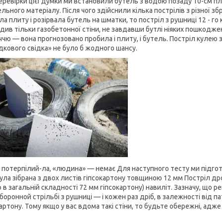
еревірки цієї думки ми встановили бутель з водою позаду 10-см пл
льного матеріалу. Після чого здійснили кілька пострілів з різної зб
ла плиту і розірвала бутель на шматки, то постріл з рушниці 12 - г
див тільки газобетонної стіни, не завдавши бутлі ніяких пошкодже
ччю — вона прогнозовано пробила і плиту, і бутель. Постріл кулею з
дкового свідка» не було б жодного шансу.
 потерпілий-ла, «людина» — немає Для наступного тесту ми підготу
була зібрана з двох листів гіпсокартону товщиною 12 мм Постріл дро
 в загальній складності 72 мм гіпсокартону) навиліт. Зазначу, що 
оронной стрільбі з рушниці — і кожен раз дріб, в залежності від п
артону. Тому якщо у вас вдома такі стіни, то будьте обережні, адже