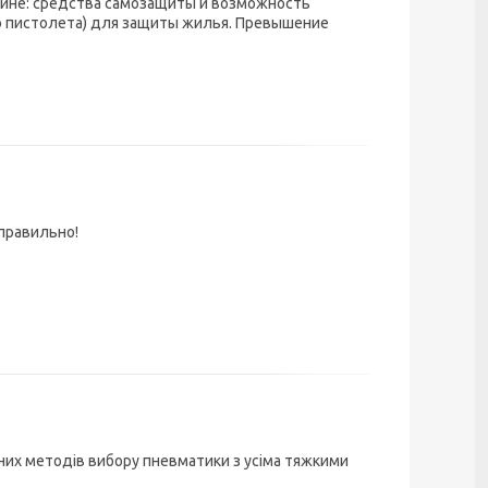
аине: средства самозащиты и возможность
о пистолета) для защиты жилья. Превышение
правильно!
ивних методів вибору пневматики з усіма тяжкими