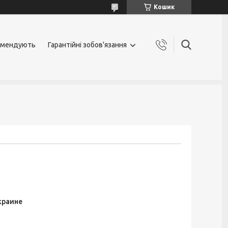
Кошик
омендують
Гарантійні зобов'язання
краине