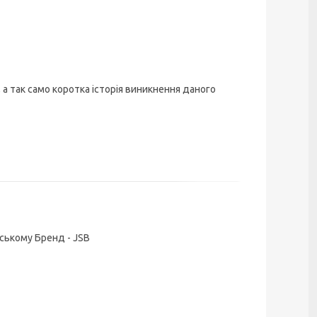
а так само коротка історія виникнення даного
еському Бренд - JSB