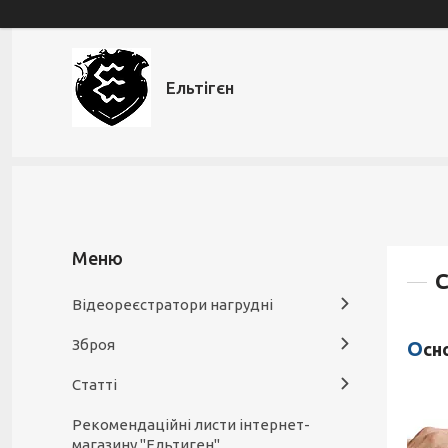
Ельтігєн
С
Відеореєстратори нагрудні
Зброя
Ос
Статті
Рекомендаційні листи інтернет-
магазину "Ельтиген"