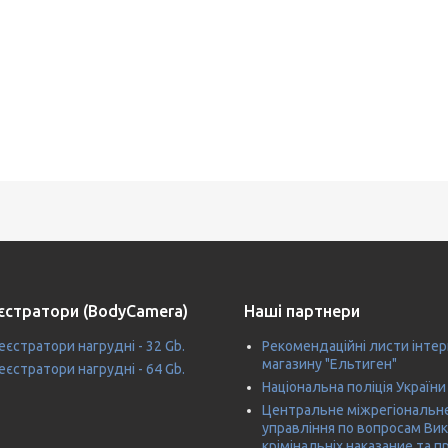
єстратори (BodyCamera)
Наші партнери
єстратори нагрудні - 32 Gb.
Рекомендаційні листи інтер
магазину "Ельтиген"
єстратори нагрудні - 64 Gb.
Національна поліція України
Центральне міжрегіональн
управління по вопросам Ви
крімінальніх наказание та п