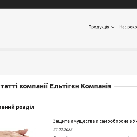
Продукція
Нас рек
татті компанії Ельтігєн Компанiя
новний розділ
Защита имущества и самооборона в У
21.02.2022