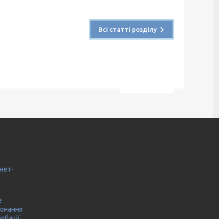
Всі статті розділу
нет-
е
конання
робації